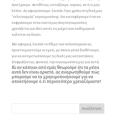
όσα έχουμε. Αντιθέτως, εστιάζουμε, κυρίως, σε ό,τι μας
λείπει. Ας αφιερώσουμε, λοιπόν, λίγο χρόνο στη δική μας
“τελετουργία” ευγνωμοσύνης. Θα καταφέρουμε έτσι να
εκφράσουμε στον εαυτό μας όση ευγνωμοσύνη
χρειάζεται για όλες αυτές τις μάχες που καθημερινά
καλείται να δώσει.
Με αφορμή, λοιπόν το έθιμο των πολυσποριών ας
προετοιμαστούμε κι εμείς, με όποια μέσα διαθέτουμε,
για να αντιμετωπίσουμε τις δικές μας καταστάσεις.
Εκφράζοντας, φυσικά,
την ευγνωμοσύνη μας για αυτά.
Κι αν κάποιοι από εμάς θεωρούμε ότι τα μέσα
αυτά δεν είναι αρκετά, ας αναρωτηθούμε πώς
μπορούμε να τα χρησιμοποιήσουμε για να
αποκτήσουμε ό,τι περισσότερο χρειαζόμαστε!