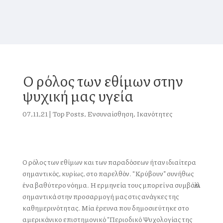
Ο ρόλος των εθίμων στην
ψυχική μας υγεία
07,11,21
|
Top Posts
,
Ενσυναίσθηση
,
Ικανότητες
Ο ρόλος των εθίμων και των παραδόσεων ήταν ιδιαίτερα
σημαντικός, κυρίως, στο παρελθόν. “Κρύβουν” συνήθως
ένα βαθύτερο νόημα. Η ερμηνεία τους μπορεί να
συμβάλλει
σημαντικά στην προσαρμογή μας στις ανάγκες της
καθημερινότητας. Μία έρευνα που δημοσιεύτηκε στο
αμερικάνικο επιστημονικό “Περιοδικό Ψυχολογίας της