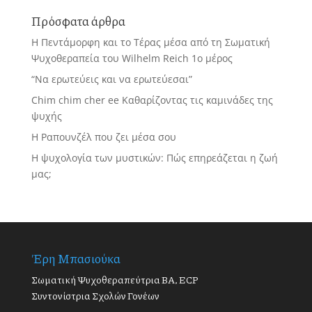
Πρόσφατα άρθρα
Η Πεντάμορφη και το Τέρας μέσα από τη Σωματική
Ψυχοθεραπεία του Wilhelm Reich 1ο μέρος
“Να ερωτεύεις και να ερωτεύεσαι”
Chim chim cher ee Καθαρίζοντας τις καμινάδες της
ψυχής
Η Ραπουνζέλ που ζει μέσα σου
Η ψυχολογία των μυστικών: Πώς επηρεάζεται η ζωή
μας;
Έρη Μπασιούκα
Σωματική Ψυχοθεραπεύτρια BA, ECP
Συντονίστρια Σχολών Γονέων