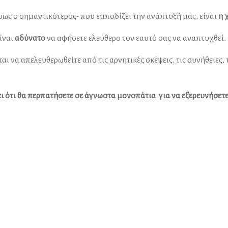
σως ο σημαντικότερος- που εμποδίζει την ανάπτυξή μας, είναι
η 
ίναι
αδύνατο
να αφήσετε ελεύθερο τον εαυτό σας να αναπτυχθεί.
ται να απελευθερωθείτε από τις αρνητικές σκέψεις, τις συνήθειε
 ότι θα περπατήσετε σε άγνωστα μονοπάτια για να εξερευνήσετε τι