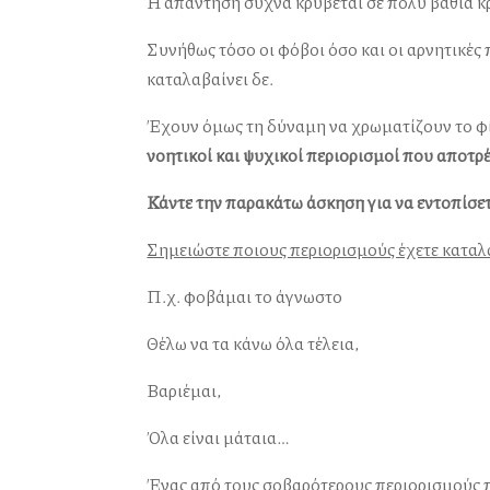
Η απάντηση συχνά κρύβεται σε πολύ βαθιά κ
Συνήθως τόσο οι φόβοι όσο και οι αρνητικές π
καταλαβαίνει δε.
Έχουν όμως τη δύναμη να χρωματίζουν το φίλ
νοητικοί και ψυχικοί περιορισμοί που αποτρ
Κάντε την παρακάτω άσκηση για να εντοπίσετ
Σημειώστε ποιους περιορισμούς έχετε καταλά
Π.χ. φοβάμαι το άγνωστο
Θέλω να τα κάνω όλα τέλεια,
Βαριέμαι,
Όλα είναι μάταια…
Ένας από τους σοβαρότερους περιορισμούς π