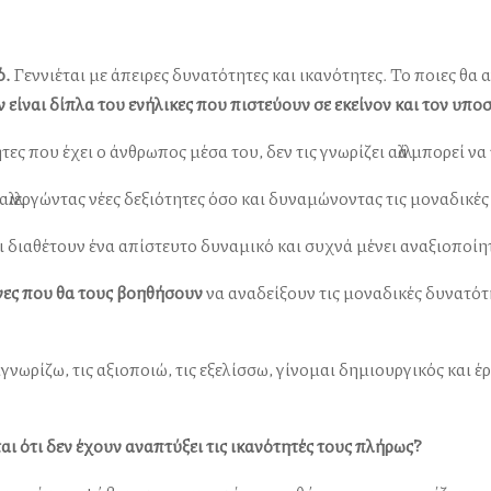
ό.
Γεννιέται με άπειρες δυνατότητες και ικανότητες. Το ποιες θα α
 είναι δίπλα του ενήλικες που πιστεύουν σε εκείνον και τον υπο
τες που έχει ο άνθρωπος μέσα του, δεν τις γνωρίζει αλλά μπορεί ν
αλλιεργώντας νέες δεξιότητες όσο και δυναμώνοντας τις μοναδικέ
 διαθέτουν ένα απίστευτο δυναμικό και συχνά μένει αναξιοποίη
ίνες που θα τους βοηθήσουν
να αναδείξουν τις μοναδικές δυνατότ
αγνωρίζω, τις αξιοποιώ, τις εξελίσσω, γίνομαι δημιουργικός και 
ι ότι δεν έχουν αναπτύξει τις ικανότητές τους πλήρως?