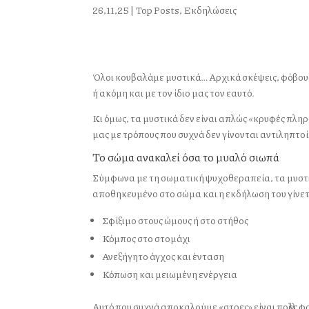
26,11,25
|
Top Posts
,
Εκδηλώσεις
Όλοι κουβαλάμε μυστικά… Αρχικά σκέψεις, φόβους,
ή ακόμη και με τον ίδιο μας τον εαυτό.
Κι όμως, τα μυστικά δεν είναι απλώς «κρυφές πληρ
μας με τρόπους που συχνά δεν γίνονται αντιληπτοί
Το σώμα ανακαλεί όσα το μυαλό σιωπά
Σύμφωνα με τη σωματική ψυχοθεραπεία, τα μυστι
αποθηκευμένο στο σώμα και η εκδήλωση του γίνε
Σφίξιμο στους ώμους ή στο στήθος
Κόμπος στο στομάχι
Ανεξήγητο άγχος και ένταση
Κόπωση και μειωμένη ενέργεια
Αυτό που συχνά αποκαλούμε «στρες» είναι πολλές 