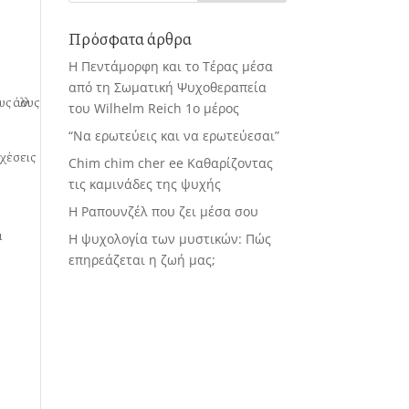
Πρόσφατα άρθρα
Η Πεντάμορφη και το Τέρας μέσα
από τη Σωματική Ψυχοθεραπεία
 άλλους
του Wilhelm Reich 1ο μέρος
“Να ερωτεύεις και να ερωτεύεσαι”
σχέσεις
Chim chim cher ee Καθαρίζοντας
τις καμινάδες της ψυχής
Η Ραπουνζέλ που ζει μέσα σου
ι
Η ψυχολογία των μυστικών: Πώς
επηρεάζεται η ζωή μας;