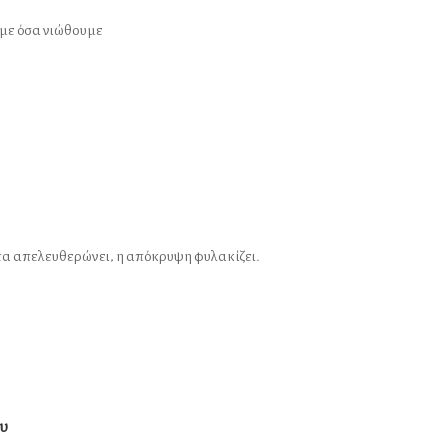
με όσα νιώθουμε
τα απελευθερώνει, η απόκρυψη φυλακίζει.
ου