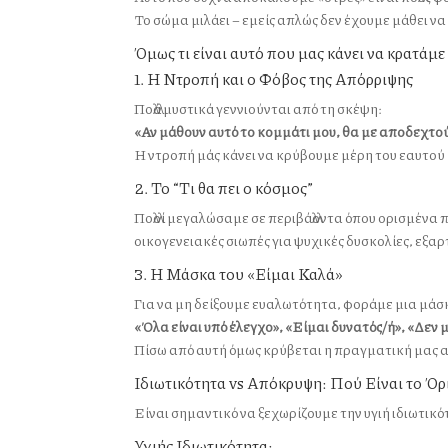
Το σώμα μιλάει – εμείς απλώς δεν έχουμε μάθει να
Όμως τι είναι αυτό που μας κάνει να κρατάμε
1. Η Ντροπή και ο Φόβος της Απόρριψης
Πολλά μυστικά γεννιούνται από τη σκέψη:
«Αν μάθουν αυτό το κομμάτι μου, θα με αποδεχτο
Η ντροπή μάς κάνει να κρύβουμε μέρη του εαυτού
2. Το “Τι θα πει ο κόσμος”
Πολλοί μεγαλώσαμε σε περιβάλλοντα όπου ορισμένα
οικογενειακές σιωπές για ψυχικές δυσκολίες, εξα
3. Η Μάσκα του «Είμαι Καλά»
Για να μη δείξουμε ευαλωτότητα, φοράμε μια μάσ
«Όλα είναι υπό έλεγχο», «Είμαι δυνατός/ή», «Δεν μ
Πίσω από αυτή όμως κρύβεται η πραγματική μας 
Ιδιωτικότητα vs Απόκρυψη: Πού Είναι το Όρ
Είναι σημαντικό να ξεχωρίζουμε την υγιή ιδιωτικ
Υγιής Ιδιωτικότητα: