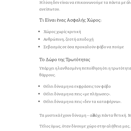
Η λύση δεν είναι να επικοινωνούμε τα πάντα με όλο
ανείπωτου.
Τι Είναι ένας Ασφαλής Χώρος:
Χώρος χωρίς κριτική
Ανθρώπινη, ζεστή αποδοχή
Σεβασμός σε όσα προκαλούν φόβο να πούμε
Το Δώρο της Τρωτότητας
Υπάρχει η λανθασμένη πεποίθηση ότι η τρωτότητα
θάρρους.
Θέλει δύναμη να εκφράσεις τον φόβο
Θέλει δύναμη να πεις «με πλήγωσες».
Θέλει δύναμη να πεις «δεν τα καταφέρνω».
Τα μυστικά έχουν δύναμη – αλλά όχι πάντα θετική.
Τέλος όμως, όταν δίνουμε χώρο στην αλήθεια μας,