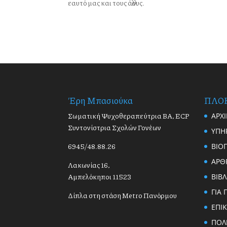
εαυτό μας και τους άλλους.
Έρη Μπασιούκα
ΠΛΟ
Σωματική Ψυχοθεραπεύτρια BA, ECP
ΑΡΧ
Συντονίστρια Σχολών Γονέων
ΥΠΗ
6945/48.88.26
ΒΙΟ
ΑΡΘ
Λακωνίας 16,
Αμπελόκηποι 11523
ΒΙΒΛ
ΓΙΑ 
Δίπλα στη στάση Metro Πανόρμου
ΕΠΙ
ΠΟΛ