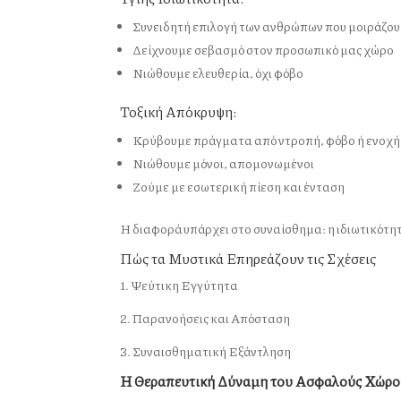
Συνειδητή επιλογή των ανθρώπων που μοιράζου
Δείχνουμε σεβασμό στον προσωπικό μας χώρο
Νιώθουμε ελευθερία, όχι φόβο
Τοξική Απόκρυψη:
Κρύβουμε πράγματα από ντροπή, φόβο ή ενοχή
Νιώθουμε μόνοι, απομονωμένοι
Ζούμε με εσωτερική πίεση και ένταση
Η διαφορά υπάρχει στο συναίσθημα: η ιδιωτικότη
Πώς τα Μυστικά Επηρεάζουν τις Σχέσεις
1. Ψεύτικη Εγγύτητα
2. Παρανοήσεις και Απόσταση
3. Συναισθηματική Εξάντληση
Η Θεραπευτική Δύναμη του Ασφαλούς Χώρ