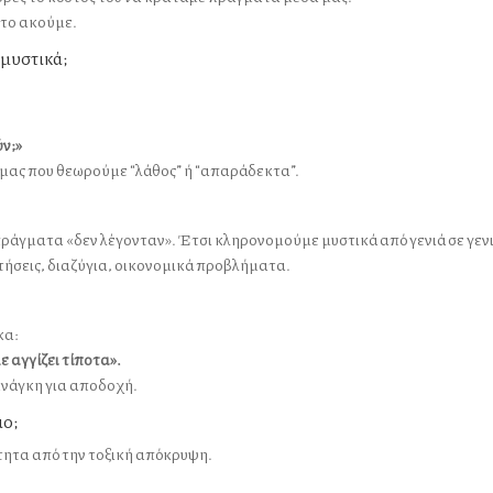
 το ακούμε.
 μυστικά;
ύν;»
 μας που θεωρούμε “λάθος” ή “απαράδεκτα”.
 πράγματα «δεν λέγονταν». Έτσι κληρονομούμε μυστικά από γενιά σε γενι
ρτήσεις, διαζύγια, οικονομικά προβλήματα.
κα:
ε αγγίζει τίποτα».
ανάγκη για αποδοχή.
ιο;
ότητα από την τοξική απόκρυψη.