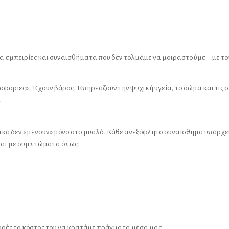
 εμπειρίες και συναισθήματα που δεν τολμάμε να μοιραστούμε – με τους
οφορίες». Έχουν βάρος. Επηρεάζουν την ψυχική υγεία, το σώμα και τις 
.
κά δεν «μένουν» μόνο στο μυαλό. Κάθε ανεξόφλητο συναίσθημα υπάρχε
ται με συμπτώματα όπως:
φορές το κόστος του να κρατάμε πράγματα μέσα μας.