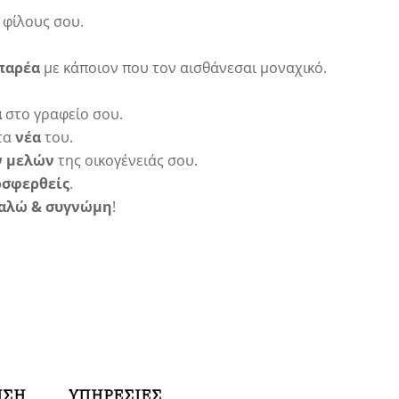
 φίλους σου.
 παρέα
με κάποιον που τον αισθάνεσαι μοναχικό.
α
στο γραφείο σου.
τα
νέα
του.
ν μελών
της οικογένειάς σου.
οσφερθείς
.
καλώ & συγνώμη
!
ΗΣΗ
ΥΠΗΡΕΣΙΕΣ