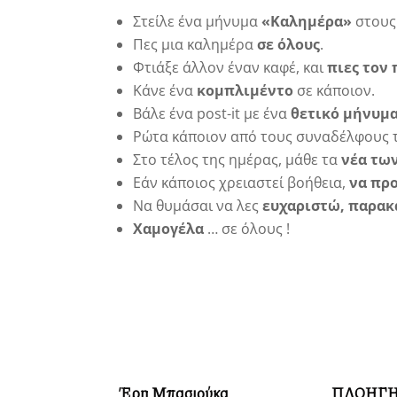
Στείλε ένα μήνυμα
«Καλημέρα»
στους
Πες μια καλημέρα
σε όλους
.
Φτιάξε άλλον έναν καφέ, και
πιες τον
Κάνε ένα
κομπλιμέντο
σε κάποιον.
Βάλε ένα post-it με ένα
θετικό μήνυμ
Ρώτα κάποιον από τους συναδέλφους 
Στο τέλος της ημέρας, μάθε τα
νέα τω
Εάν κάποιος χρειαστεί βοήθεια,
να πρ
Να θυμάσαι να λες
ευχαριστώ, παρα
Χαμογέλα
… σε όλους !
Έρη Μπασιούκα
ΠΛΟΗΓ