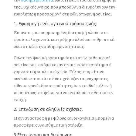
της ψυχικής υγείας ,που μπορούν να διευκολύνουν την
ευκολότερη προσαρμογή στη φθινοπωρινή ρουτίνα:
1. Εφαρμογή ενός υγιεινού τρόπου ζωής:
Εισάγετε μια ισορροπημένη διατροφή πλούσια σε
φρούτα, λαχανικά, και τρόφιμα πλούσια σε θρεπτικά
συστατικά στην καθημερινότητα σας.
Βάλτε την φυσική δραστηριότητα στην καθημερινή
ρουτίνα σας, ακόμα και αν είναι μικρά περπάτημα ή
γυμναστική σε κλειστό χώρο. Τέλος μπορείτε να
συνδυάσετε αυτά τα δύο σχεδιάζοντας ευχάριστες
φθινοπωρινές δραστηριότητες, όπως συλλογή μήλων ή
περιπάτους στη φύση, για να αγκαλιάσετε θετικά την
εποχή.
2. Επένδυση σε αληθινές σχέσεις.
Η συναναστροφή με φίλους και οικογένεια μπορεί να
προσφέρει συναισθηματική στήριξη.
3.Εξερεύνηση και διεύρυνση