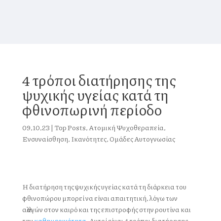
4 τρόποι διατήρησης της
ψυχικής υγείας κατά τη
φθινοπωρινή περίοδο
09,10,23
|
Top Posts
,
Ατομική Ψυχοθεραπεία
,
Ενσυναίσθηση
,
Ικανότητες
,
Ομάδες Αυτογνωσίας
Η διατήρηση της ψυχικής υγείας κατά τη διάρκεια του
φθινοπώρου μπορεί να είναι απαιτητική, λόγω των
αλλαγών στον καιρό και της επιστροφής στην ρουτίνα και
την
καθημερινότητα
. Αυτοί είναι 4 τρόποι διατήρησης