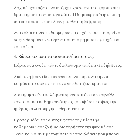
Αρχικά, χρειάζεται να υπάρχει χρόνος για τα χόμπι και τις
δραστηριότητες που αγαπάτε. Η δημιουργικότητα και η
αυτοέκφραση αποτελούν μια θετική έκφραση.
Ανακαλύψτε νέα ενδιαφέροντα και χόμπι που μπορεί να
σας ενθαρρύνουν να έρθετε σε επαφή με νέες πτυχές του
εαυτού σας.
4. Χώρος σε όλα τα
συναισθήματα
σας:
Πάρτε αναπνοές, κάντε διαλογισμό και θετικές δηλώσεις.
Ακόμα, η φροντίδα του ύπνου είναι σημαντική , να
κοιμάστε επαρκώς, ώστε να νιώθετε ξεκούραστοι.
Διατηρήστε ένα καλά φωτισμένο και άνετο περιβάλλον
εργασίας και καθημερινότητας και αφήστε το φως την
ημέρας να λειτουργήσει θεραπευτικά.
Προσαρμόζοντας αυτές τις στρατηγικές στην
καθημερινή σας ζωή, να διατηρήσετε την ψυχική σας
υγεία και να αντιμετωπίσετε τις προκλήσεις που μπορεί